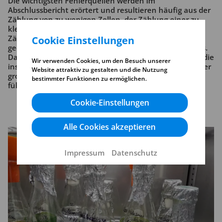
Die wichtigsten Fehlerquellen werden im
Abschlussbericht erörtert und resultieren häufig aus der
Zählung von zu wenigen Zellen, der Zählung einer zu
kleinen Fläche im Vergleich zur Gesamtfläche der
Zählkammer und der Verwendung einer unpassenden
Cookie Einstellungen
geometrischen Form zur Berechnung des Zellvolumens.
Darüber hinaus treten häufig Berechnungsfehler auf, die
Wir verwenden Cookies, um den Besuch unserer
insbesondere bei der Biovolumenkonzentration zu einer
Website attraktiv zu gestalten und die Nutzung
großen Abweichung von dem zugewiesenen Zielwert
bestimmter Funktionen zu ermöglichen.
führen können.
Cookie-Einstellungen
Alle Cookies akzeptieren
Impressum
Datenschutz