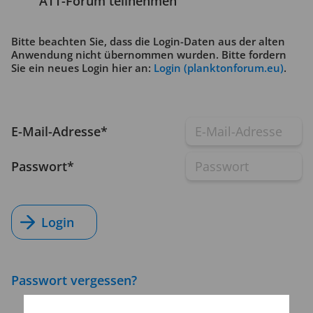
ATT-Forum teilnehmen
Bitte beachten Sie, dass die Login-Daten aus der alten
Anwendung nicht übernommen wurden. Bitte fordern
Sie ein neues Login hier an:
Login (planktonforum.eu)
.
E-Mail-Adresse
Passwort
Login
Passwort vergessen?