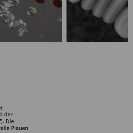
er
d der
). Die
elle Plauen