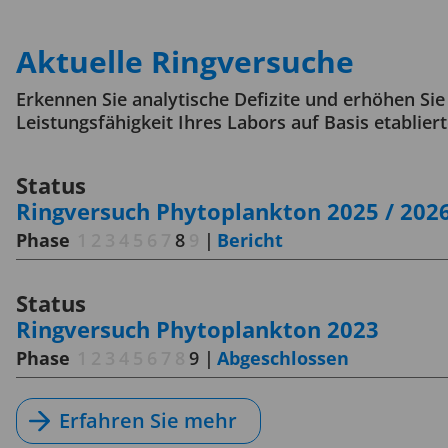
Aktuelle Ringversuche
Erkennen Sie analytische Defizite und erhöhen Sie
Leistungsfähigkeit Ihres Labors auf Basis etabliert
Status
Ringversuch Phytoplankton 2025 / 202
Phase
1
2
3
4
5
6
7
8
9
|
Bericht
Status
Ringversuch Phytoplankton 2023
Phase
1
2
3
4
5
6
7
8
9
|
Abgeschlossen
Erfahren Sie mehr