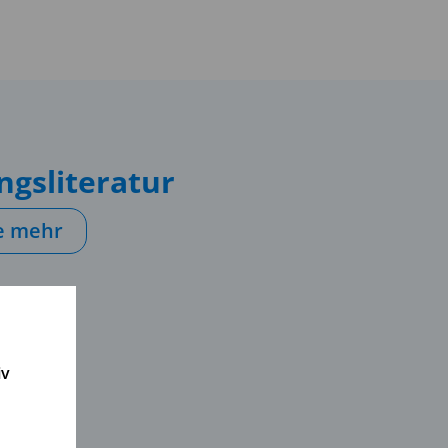
gs­literatur
ie mehr
iv