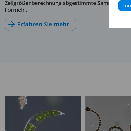
Zellgrößenberechnung abgestimmte Sammlung a
Coo
Formeln.
Erfahren Sie mehr