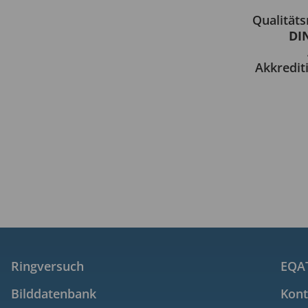
Qualität
DIN
Akkredit
Ringversuch
EQAT
Bilddatenbank
Kont