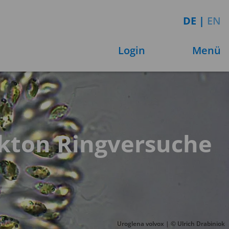
DE
|
EN
Login
Menü
nkton Ringversuche
Uroglena volvox | © Ulrich Drabiniok