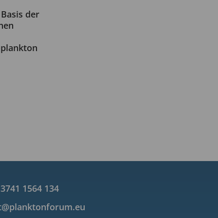
Basis der
chen
s
oplankton
 3741 1564 134
t@planktonforum.eu