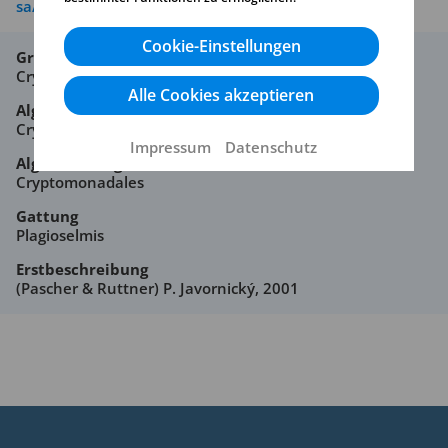
sa/4.0/
Cookie-Einstellungen
Großgruppe
Cryptophyceae
Alle Cookies akzeptieren
Algenklasse
Cryptophyceae
Impressum
Datenschutz
Algenordnung
Cryptomonadales
Gattung
Plagioselmis
Erstbeschreibung
(Pascher & Ruttner) P. Javornický, 2001