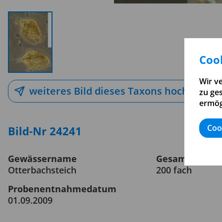
Cook
Wir v
weiteres Bild dieses Taxons hochladen
zu ge
ermög
Coo
Bild-Nr 24241
Gewässername
Gesamtvergrö
Otterbachsteich
200 fach
Probenentnahmedatum
01.09.2009