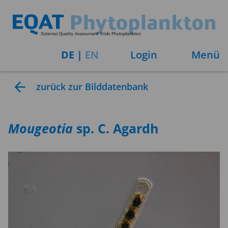
DE
|
EN
Login
Menü
zurück zur Bilddatenbank
Mougeotia
sp. C. Agardh