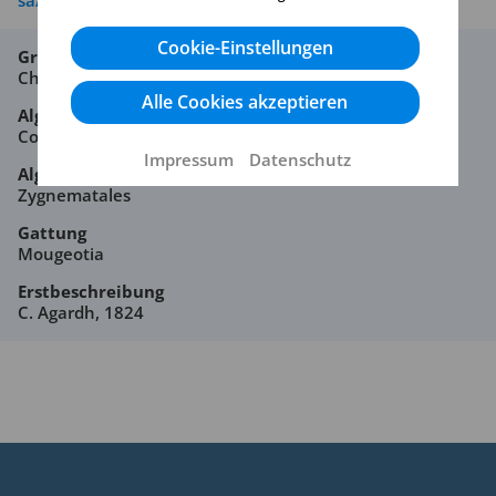
sa/4.0/
Cookie-Einstellungen
Großgruppe
Chlorophyta
Alle Cookies akzeptieren
Algenklasse
Conjugatophyceae
Impressum
Datenschutz
Algenordnung
Zygnematales
Gattung
Mougeotia
Erstbeschreibung
C. Agardh, 1824