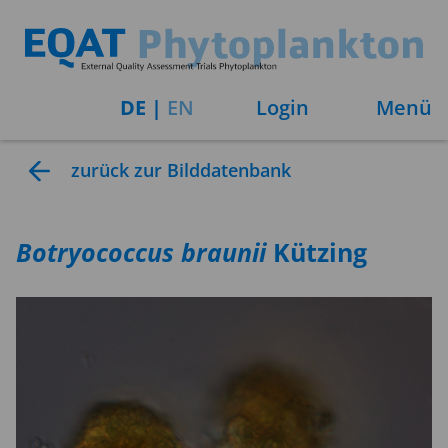
DE
|
EN
Login
Menü
zurück zur Bilddatenbank
Botryococcus
braunii
Kützing