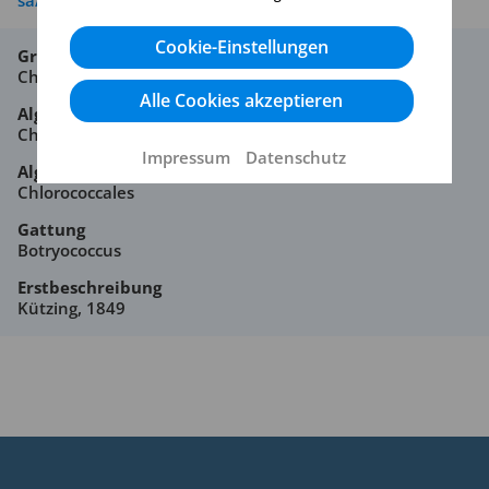
sa/4.0/
Cookie-Einstellungen
Großgruppe
Chlorophyta
Alle Cookies akzeptieren
Algenklasse
Chlorophyceae
Impressum
Datenschutz
Algenordnung
Chlorococcales
Gattung
Botryococcus
Erstbeschreibung
Kützing, 1849