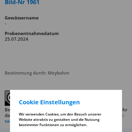
Bild-Nr 1961
Gewässername
-
Probenentnahmedatum
25.07.2024
Bestimmung durch: Meybohm
Cookie Einstellungen
Beachten Sie die Copyright-Bedingungen. Lesen Sie mehr
Wir verwenden Cookies, um den Besuch unserer
dazu unter
https://creativecommons.org/licenses/by-nc-
Website attraktiv zu gestalten und die Nutzung
sa/4.0/
bestimmter Funktionen zu ermöglichen.