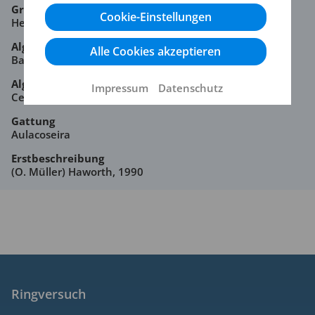
Großgruppe
Cookie-Einstellungen
Heterocontophyta
Algenklasse
Alle Cookies akzeptieren
Bacillariophyceae
Algenordnung
Impressum
Datenschutz
Centrales
Gattung
Aulacoseira
Erstbeschreibung
(O. Müller) Haworth, 1990
Ringversuch