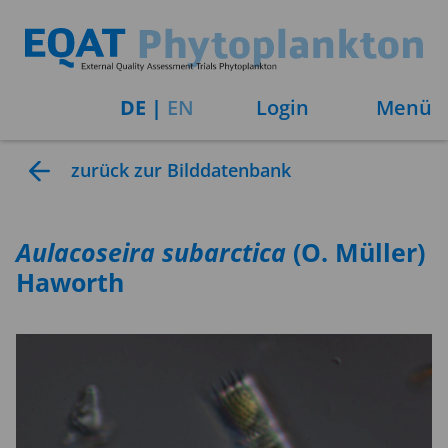
DE
|
EN
Login
Menü
zurück zur Bilddatenbank
Aulacoseira
subarctica
(O. Müller)
Haworth