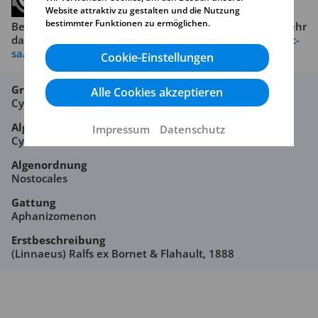
Website attraktiv zu gestalten und die Nutzung
bestimmter Funktionen zu ermöglichen.
Beachten Sie die Copyright-Bedingungen. Lesen Sie mehr
dazu unter
https://creativecommons.org/licenses/by-nc-
sa/4.0/
Cookie-Einstellungen
Großgruppe
Alle Cookies akzeptieren
Cyanobacteria
Algenklasse
Impressum
Datenschutz
Cyanobacteria
Algenordnung
Nostocales
Gattung
Aphanizomenon
Erstbeschreibung
(Linnaeus) Ralfs ex Bornet & Flahault, 1888