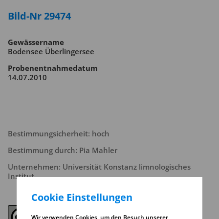
Bild-Nr 29474
Gewässername
Bodensee Überlingersee
Probenentnahmedatum
14.07.2010
Bestimmungsicherheit: hoch
Bestimmung durch: Pia Mahler
Unternehmen: Universität Konstanz limnologisches
Institut
Cookie Einstellungen
Wir verwenden Cookies, um den Besuch unserer