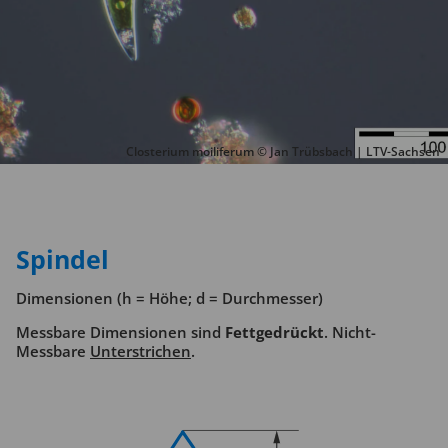
Closterium moiliferum © Jan Trübsbach | LTV-Sachsen
Spindel
Dimensionen (h = Höhe; d = Durchmesser)
Messbare Dimensionen sind
Fettgedrückt
. Nicht-
Messbare
Unterstrichen
.