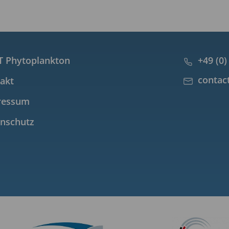
 Phytoplankton
+49 (0)
contac
akt
ressum
nschutz