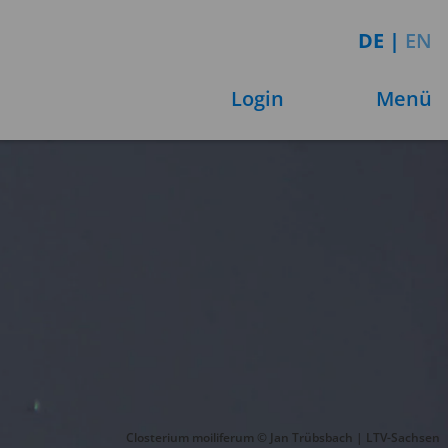
DE
|
EN
Login
Menü
Closterium moiliferum © Jan Trübsbach | LTV-Sachsen