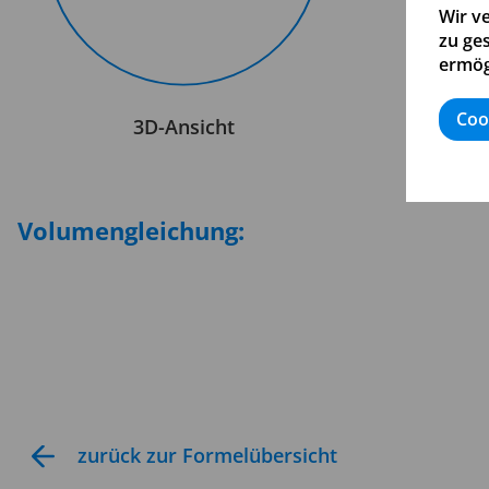
Wir v
zu ge
ermög
Coo
3D-Ansicht
Volumengleichung:
zurück zur Formelübersicht