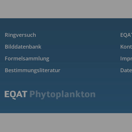
Ringversuch
EQAT
Bilddatenbank
Kont
Formelsammlung
Imp
Bestimmungsliteratur
Date