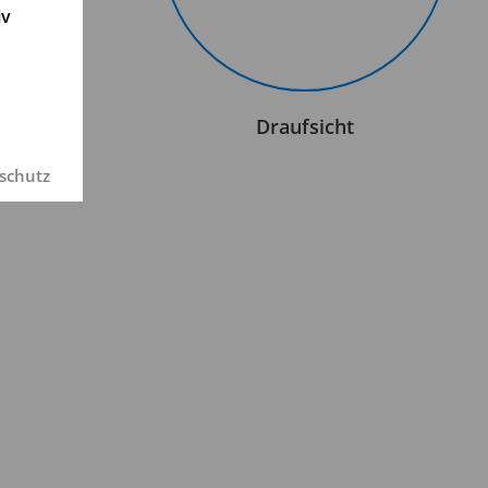
iv
t
Draufsicht
schutz