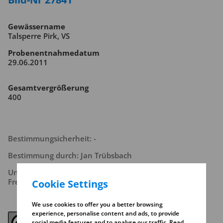
Gewässername
Talsperre Pirk, VS
Probenentnahmedatum
29.06.2011
Gesamtvergrößerung
400
Bestimmungsicherheit: -
Bestimmung durch: Jan Trübsbach
Unternehmen: Landestalsperrenverwaltung des
Freistaates Sachsen
Cookie Settings
We use cookies to offer you a better browsing
experience, personalise content and ads, to provide
social media features and to analyse our traffic. Read