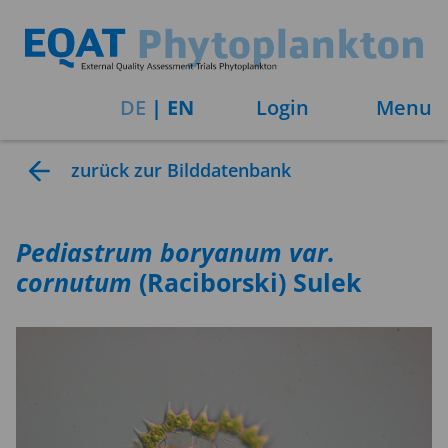
DE
|
EN
Login
Menu
zurück zur Bilddatenbank
Pediastrum
boryanum var.
cornutum
(Raciborski) Sulek