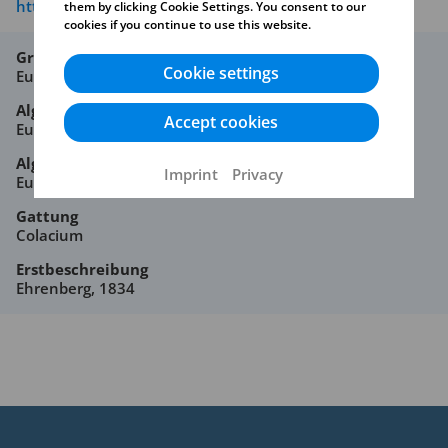
https://creativecommons.org/licenses/by-nc-sa/4.0/
them by clicking Cookie Settings. You consent to our
cookies if you continue to use this website.
Großgruppe
Cookie settings
Euglenophyta
Algenklasse
Accept cookies
Euglenophyceae
Algenordnung
Imprint
Privacy
Euglenales
Gattung
Colacium
Erstbeschreibung
Ehrenberg, 1834