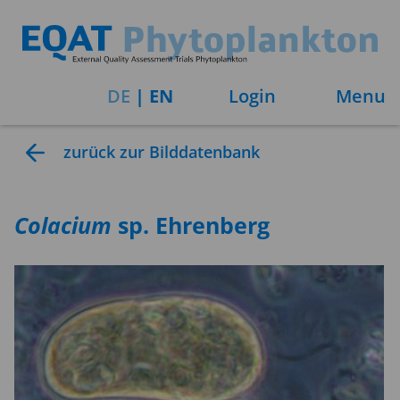
DE
|
EN
Login
Menu
zurück zur Bilddatenbank
Colacium
sp. Ehrenberg