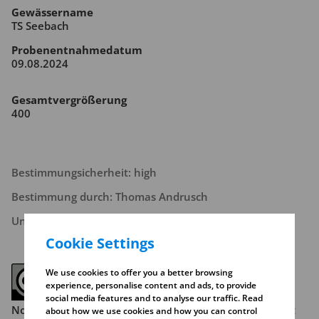
Gewässername
TS Seebach
Probenentnahmedatum
09.08.2024
Gesamtvergrößerung
400
Bestimmungsicherheit: high
Bestimmung durch: Thomas Andrusch
Unternehmen: IWU
Cookie Settings
We use cookies to offer you a better browsing
experience, personalise content and ads, to provide
social media features and to analyse our traffic. Read
Note the copyright conditions. Read more about this at
about how we use cookies and how you can control